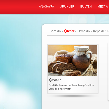
ANASAYFA
ÜRÜNLER
BÜLTEN
MEDYA
Böreklik /
Çavdar
/ Ekmeklik / Kepekli / K