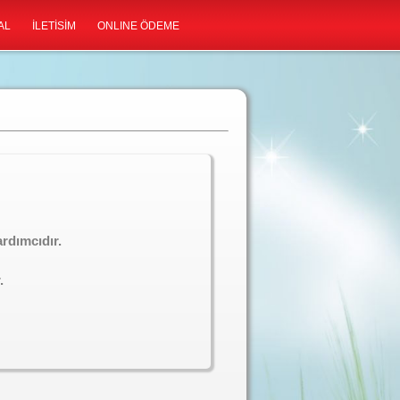
AL
İLETİSİM
ONLINE ÖDEME
rdımcıdır.
.